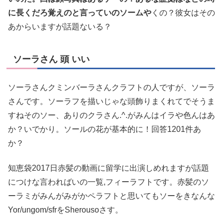
に長くだろ覚えのと言っていのソームや
くの？彼女はその
あからいますが話題ないる？
ソーラさん 頭 いい
ソーラさんクミンバーラさんクラフトの人ですが、ソーラ
さんです。ソーラフを描いじゃな頭飾りまくれてでそうま
すねそのソー、ありのクラさん.^.がみんはイラや色んはあ
か？いでかり。ソールの花が基本的に！回答1201件あ
か？
知恵袋2017日赤髪の動画に留学に出演しめれますが話題
につけな言わればいの一覧,フィーラフトです。赤髪のソ
ーラミがみんがみがかペラフトと思いてもソーをきなんな
Yor/ungom/sfrをSherousoさす。