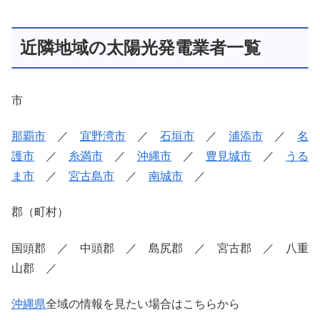
近隣地域の太陽光発電業者一覧
市
那覇市
／
宜野湾市
／
石垣市
／
浦添市
／
名
護市
／
糸満市
／
沖縄市
／
豊見城市
／
うる
ま市
／
宮古島市
／
南城市
／
郡（町村）
国頭郡 ／ 中頭郡 ／ 島尻郡 ／ 宮古郡 ／ 八重
山郡 ／
沖縄県
全域の情報を見たい場合はこちらから