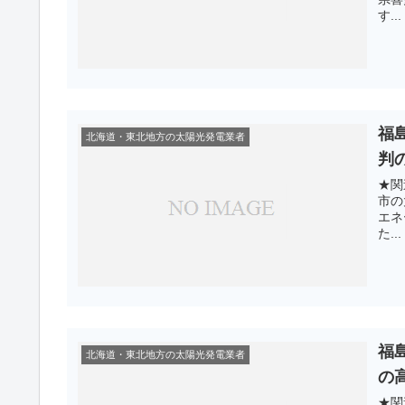
す...
福
北海道・東北地方の太陽光発電業者
判
★関
市の
エネ
た...
福
北海道・東北地方の太陽光発電業者
の
★関