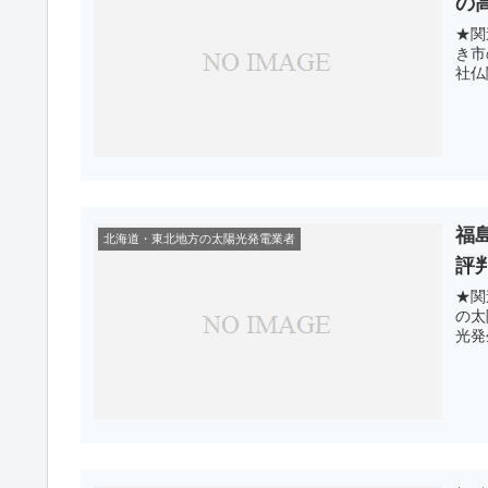
の
★関
き市
社仏
福
北海道・東北地方の太陽光発電業者
評
★関
の太
光発