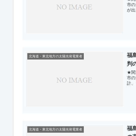
市の
が出
福
北海道・東北地方の太陽光発電業者
判
★関
市の
計、
福
北海道・東北地方の太陽光発電業者