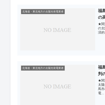
福
北海道・東北地方の太陽光発電業者
の
★関
の太
済的
福
北海道・東北地方の太陽光発電業者
判
★関
太陽
馬市
電...