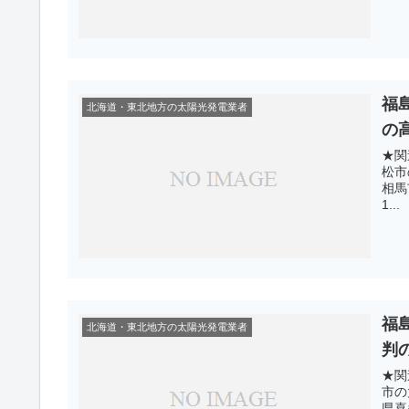
福
北海道・東北地方の太陽光発電業者
の
★関
松市
相馬
1...
福
北海道・東北地方の太陽光発電業者
判
★関
市の
県喜