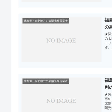
福
北海道・東北地方の太陽光発電業者
の
★関
の太
ーフ
す。.
福
北海道・東北地方の太陽光発電業者
判
★関
市の
太陽
陽光.