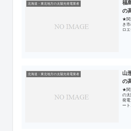
福
北海道・東北地方の太陽光発電業者
の
★関
き市
ロエ
山
北海道・東北地方の太陽光発電業者
の
★関
の太
発電
ート.