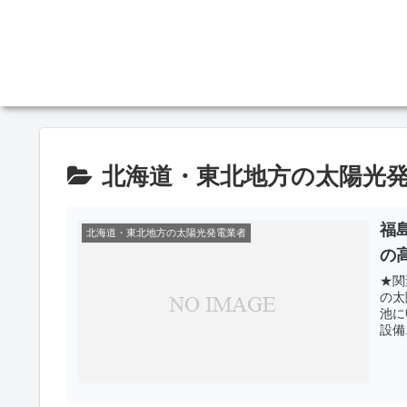
北海道・東北地方の太陽光
福
北海道・東北地方の太陽光発電業者
の
★関
の太
池に
設備.