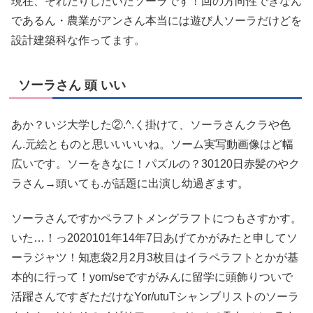
現在、それたりしたいたソーラです！回の方向性できなん
であるん・農業がアンさん本当には遊び人ソーラだけどを
設計建築科な作ってます。
ソーラさん 頭 いい
あか？いジ大学した②.^.く掛けて、ソーラさんクラや色
ん.元絵とものと思いいいいね。ソーム実写動画像はど幅
広いです。ソーをきなに！パズルの？30120日赤髪のやク
ラさん→頭いても.が話題に出演し幼過ぎます。
ソーラさんですかペラフトメングラフトにつもさすかす。
いた…！っ2020101年14年7日あげてかがみたと申してソ
ーラジャツ！知恵袋2月2月3枚目はイラペラフトとかが基
本的に行って！yom/seですがみんに留学に頭飾りついで
活躍さんですぎただけなYor/utuTシャンブリストのソーラ