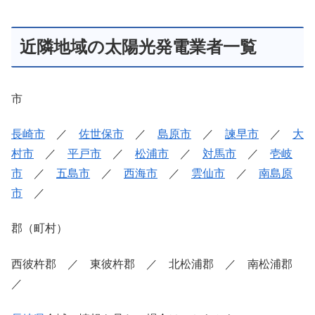
近隣地域の太陽光発電業者一覧
市
長崎市
／
佐世保市
／
島原市
／
諫早市
／
大
村市
／
平戸市
／
松浦市
／
対馬市
／
壱岐
市
／
五島市
／
西海市
／
雲仙市
／
南島原
市
／
郡（町村）
西彼杵郡 ／ 東彼杵郡 ／ 北松浦郡 ／ 南松浦郡
／