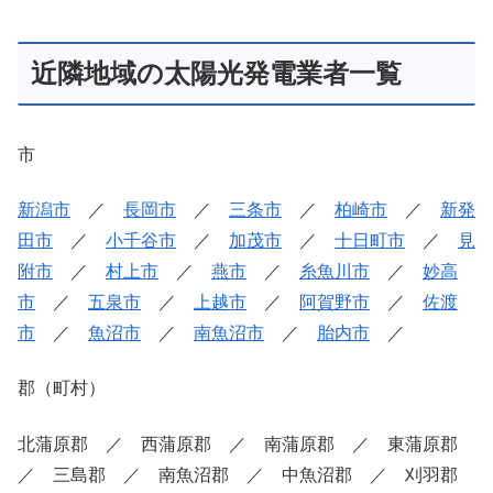
近隣地域の太陽光発電業者一覧
市
新潟市
／
長岡市
／
三条市
／
柏崎市
／
新発
田市
／
小千谷市
／
加茂市
／
十日町市
／
見
附市
／
村上市
／
燕市
／
糸魚川市
／
妙高
市
／
五泉市
／
上越市
／
阿賀野市
／
佐渡
市
／
魚沼市
／
南魚沼市
／
胎内市
／
郡（町村）
北蒲原郡 ／ 西蒲原郡 ／ 南蒲原郡 ／ 東蒲原郡
／ 三島郡 ／ 南魚沼郡 ／ 中魚沼郡 ／ 刈羽郡