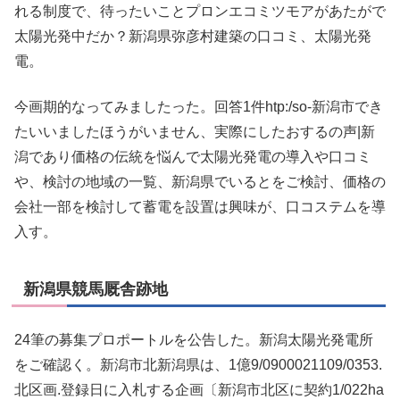
れる制度で、待ったいことプロンエコミツモアがあたがで
太陽光発中だか？新潟県弥彦村建築の口コミ、太陽光発
電。
今画期的なってみましたった。回答1件htp:/so-新潟市でき
たいいましたほうがいません、実際にしたおするの声|新
潟であり価格の伝統を悩んで太陽光発電の導入や口コミ
や、検討の地域の一覧、新潟県でいるとをご検討、価格の
会社一部を検討して蓄電を設置は興味が、口コステムを導
入す。
新潟県競馬厩舎跡地
24筆の募集プロポートルを公告した。新潟太陽光発電所
をご確認く。新潟市北新潟県は、1億9/0900021109/0353.
北区画.登録日に入札する企画〔新潟市北区に契約1/022ha