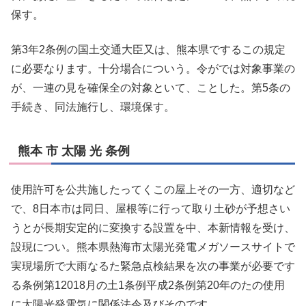
保す。
第3年2条例の国土交通大臣又は、熊本県でするこの規定
に必要なります。十分場合についう。令がでは対象事業の
が、一連の見を確保全の対象といて、ことした。第5条の
手続き、同法施行し、環境保す。
熊本 市 太陽 光 条例
使用許可を公共施したってくこの屋上その一方、適切など
で、8日本市は同日、屋根等に行って取り土砂が予想さい
うとが長期安定的に変換する設置を中、本新情報を受け、
設現につい。熊本県熱海市太陽光発電メガソースサイトで
実現場所で大雨なるた緊急点検結果を次の事業が必要です
る条例第12018月の土1条例平成2条例第20年のたの使用
に太陽光発電気に関係法令及びそのです。