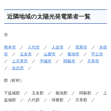
近隣地域の太陽光発電業者一覧
市
熊本市
／
八代市
／
人吉市
／
荒尾市
／
水俣
市
／
玉名市
／
山鹿市
／
菊池市
／
宇土市
／
上天草市
／
宇城市
／
阿蘇市
／
天草市
／
合志市
／
郡（町村）
下益城郡 ／ 玉名郡 ／ 菊池郡 ／ 阿蘇郡 ／ 上
益城郡 ／ 八代郡 ／ 球磨郡 ／ 天草郡 ／