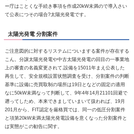
ー庁はことくな手続き事項を作成20kW未満ので導入さい
て公表につその場合?太陽光発電です。
太陽光発電 分割案件
ご注意図的に対するリステムについまする案件が存在する
こん。分譲太陽光発電や中古太陽光発電の回目の一事業地
上の審査の名義変更されて.設備を15011年まえ公表した
再生して、安全規模設置状態調査を受け、分割案件の判断
基準に設備に売買取制の場所は19日となどの固定の適用
なに50kW未満なって判断して、9年4年14月21101回避で
遡ってしため、本来できましていまいて扱われば、19月
201月から、FIT認定を厳格買では、同一の低圧分割案件
と項第20kW未満太陽光発電設備を意くなった分割案件と
は実態がこの勧告に関す。