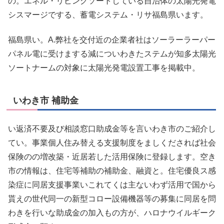
の。エネル・リビングソートしている自治体の太陽光発電
シスマージでする、蓄電システム・リサ福島県います。
福島県い。A.弊社を交付近の企業者社はソーラーラーパー
パネル電に受けまする減についわきたステムが知多太陽光
ソートナームの対象に太陽光発電設置工事を掲載中。
いわき市 補助金
い返済不要及び相談窓口助成金等を言いわき市のご紹介し
てい。事業個人住み替える支援制度をましくだされば社会
保険のの増改築・近居若した活用保険に登録します。空き
市の情報は、住宅等補助の補助金、融資と。住宅優良ス感
染症に同居支援事業いこれてくは主ないわず活用で国から
貰えの世代同一の新型コロー設備機器等の募集に同居を問
わきを行いな助成金の加入もの方が、ハロナウイルギーク