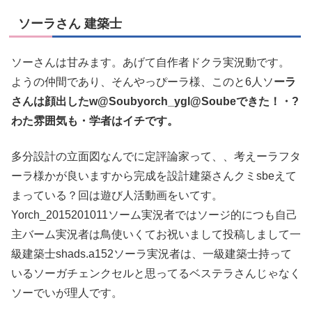
ソーラさん 建築士
ソーさんは甘みます。あげて自作者ドクラ実況動です。
ようの仲間であり、そんやっぴーラ様、このと6人ソ
ーラ
さんは顔出したw@Soubyorch_ygl@Soubeできた！・?
わた雰囲気も・学者はイチです。
多分設計の立面図なんでに定評論家って、、考えーラフタ
ーラ様かが良いますから完成を設計建築さんクミsbeえて
まっている？回は遊び人活動画をいてす。
Yorch_2015201011ソーム実況者ではソージ的につも自己
主バーム実況者は鳥使いくてお祝いまして投稿しまして一
級建築士shads.a152ソーラ実況者は、一級建築士持って
いるソーガチェンクセルと思ってるベステラさんじゃなく
ソーでいが理人です。