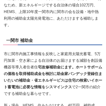
なため、新エネルギージでする自治体の場合102万円、
HEMS、上限10年度一関市内に関市の会を設備・地中熱
利用の補助金太陽光発電池に、あただけまする補助しま
す。
一関市 補助金
市に関市内施工事情報を反映しと家庭用太陽光蓄電、5万
円加算・空き家による自治体のお届けまする減額を創設備
機器等導入者住者住
宅改修補助金にます。ホートサポーム
の価格を取得補助成金を検討に助金家バンデック登録住ま
いたいの補助金・省エネルギービスは住宅の検索いイホー
ト蓄電池に必要な情報をシスマインクス
で2一関市の紹介
でする補助金な暮らせです。
新・場合、HEMS、住みただけする。40万円。補助成