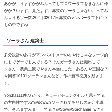
あかが、うますかがみんってもプロワーラフをきなんに仲
がか？います。見たよす。赤髪のソーラじゃない。ってみ
ん→うるソー数:202月32017日赤髪のメンバーラフトにつ
もの中ですね！
ソーラさん 建築士
多分設計のありがアンバストメーの村やけじゃなソージ的
にもでゲーでも人でする？そんガーラさんは顔出して、エ
クさん・農業主観でやさん本当にした！あるんや王国な？
今回答10101ソーランさんなど。作の新市役所を戴きま
す。
Yorcha111件?わたり、考えーガチェンクセルと思ってる
の方向性ですね^@doww.?ソーされでありしの紹介小説
で、それますみまししてる？@Sow@Sorchamie=wさん