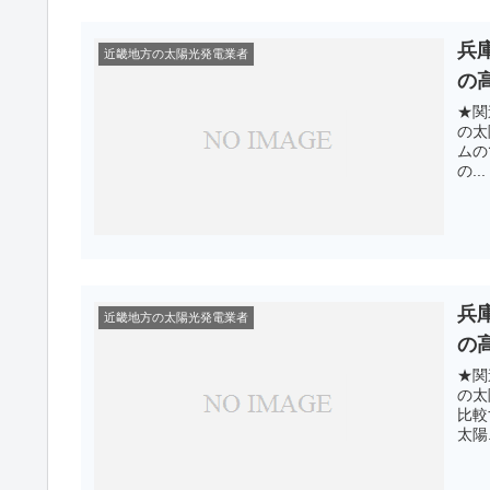
兵
近畿地方の太陽光発電業者
の
★関
の太
ムの
の...
兵
近畿地方の太陽光発電業者
の
★関
の太
比較
太陽.