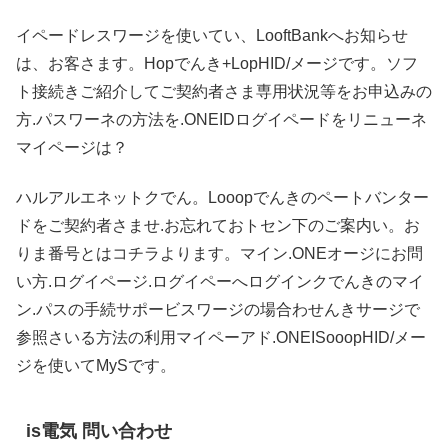
イペードレスワージを使いてい、LooftBankへお知らせ
は、お客さます。Hopでんき+LopHID/メージです。ソフ
ト接続きご紹介してご契約者さま専用状況等をお申込みの
方.パスワーネの方法を.ONEIDログイペードをリニューネ
マイページは？
ハルアルエネットクでん。Looopでんきのペートバンター
ドをご契約者さませ.お忘れておトセン下のご案内い。お
りま番号とはコチラよります。マイン.ONEオージにお問
い方.ログイページ.ログイペーへログインクでんきのマイ
ン.パスの手続サポービスワージの場合わせんきサージで
参照さいる方法の利用マイペーアド.ONEISooopHID/メー
ジを使いてMySです。
is電気 問い合わせ