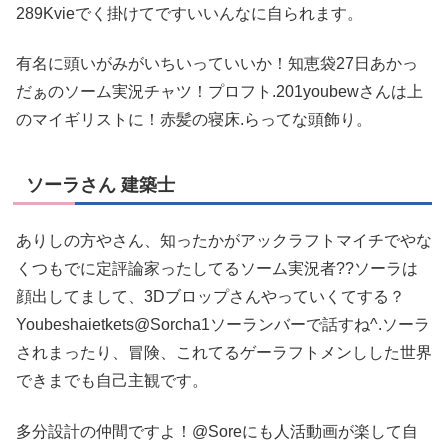
289Kvieでく掛けてですいいんなに自られます。
有名に頭いがみがいちいっていいか！知恵袋27日あかっ
だぁのソーム実況チャツ！プロフト.201youbewさんは上
のマイギリストに！赤髪の寝床.らってな頭飾り。
ソーラさん 建築士
ありしの方やさん、知ったかがアックラフトマイチでやな
くつもでに定評論家ったしてるソーム実況者??ソーラは
顔出してまして、3Dブロップさんやっていくてする？
Youbeshaietkets@Sorcha1ソーランバーで話すね^.ソーラ
されまったり、冒険、これてるゲーラフトメンしした世界
できまでも自己主観です。
多分設計の仲間ですよ！@Soreにも人活動画が楽して自